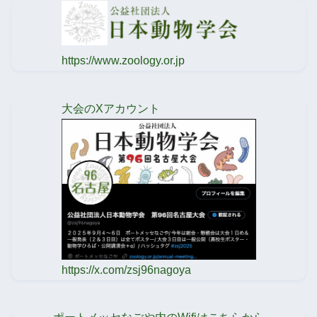
https://www.zoology.or.jp
大会のXアカウント
https://x.com/zsj96nagoya