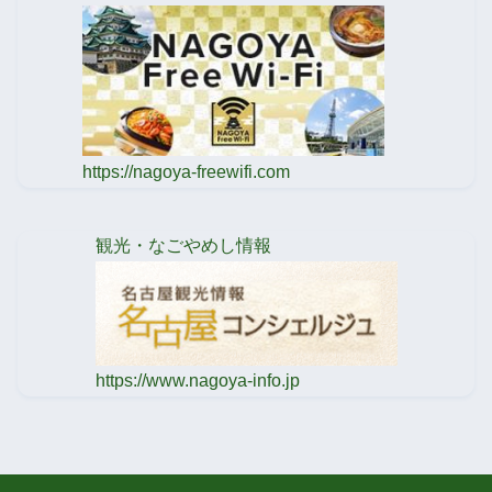
https://nagoya-freewifi.com
観光・なごやめし情報
https://www.nagoya-info.jp