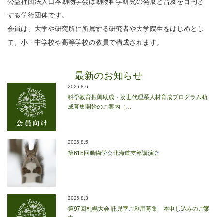
公益社団法人日本動物学会は動物科学研究の発展と普及を目的と
する学術団体です。
会員は、大学や研究所に所属する研究者や大学院生をはじめとし
て、小・中学校や高等学校の教員で構成されます。
最新のお知らせ
2026.8.6
科学教育振興助成・次世代理系人材育成プログラム助
成募集開始のご案内（…
2026.8.5
第615回動物学会北海道支部講演会
2026.8.3
第97回札幌大会 託児室ご利用募集 本申し込みのご案