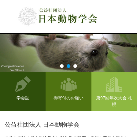
公益社団法人 日本動物学会
学会誌
御寄付のお願い
第97回年次大会 札
幌
公益社団法人 日本動物学会