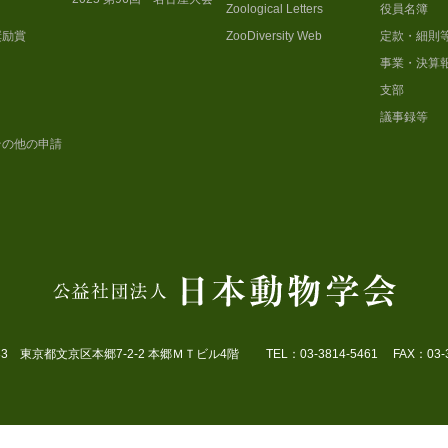
Zoological Letters
役員名簿
奨励賞
ZooDiversity Web
定款・細則
事業・決算
支部
議事録等
その他の申請
033 東京都文京区本郷7-2-2 本郷ＭＴビル4階 TEL：03-3814-5461 FAX：03-38