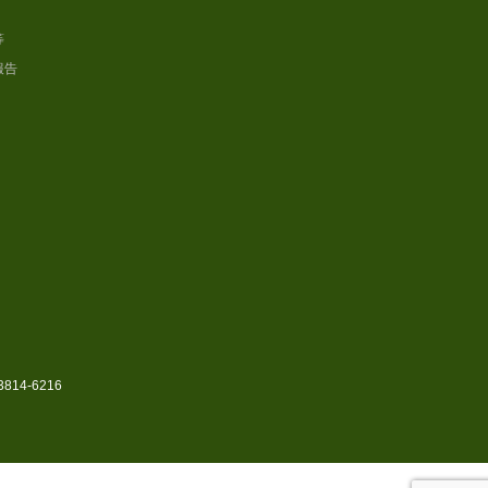
等
報告
14-6216