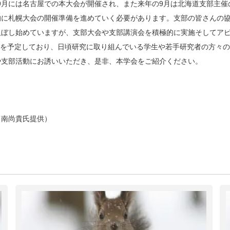
た。9月には名古屋での本大会が開催され、また来年の9月は北海道支部主
的に札幌大会の開催準備を進めていく必要があります。支部の皆さんの
及ぼし始めていますが、支部大会や支部講演会を積極的に実施そしてア
開催を予定しており、日頃研究に取り組んでいる学生や若手研究者の方々
や支部活動にお誘いいただき、是非、本学会をご紹介ください。
 南尚貴氏提供）