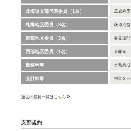
北海道支部代表委員（1名）
黒岩麻里
札樽地区委員（8名）
荻原克益
東部地区委員（3名）
春見達郎
西部地区委員（1名）
東藤孝
庶務幹事
水島秀成（
会計幹事
福富又三郎
過去の役員一覧は
こちら
支部規約