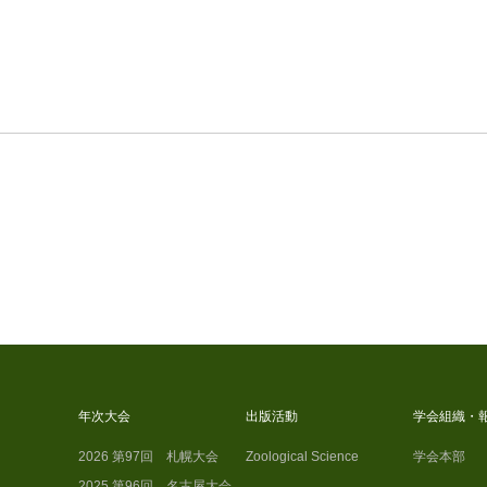
年次大会
出版活動
学会組織・
2026 第97回 札幌大会
Zoological Science
学会本部
2025 第96回 名古屋大会