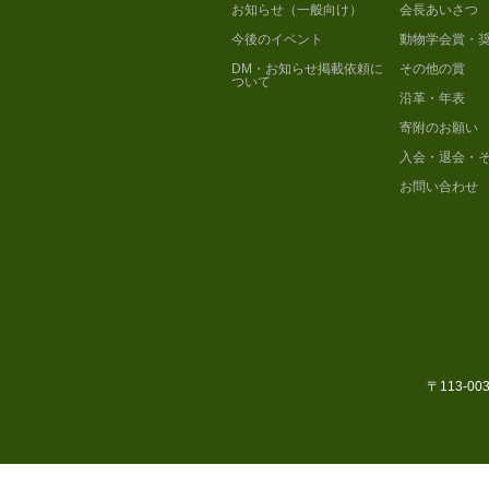
お知らせ（一般向け）
会長あいさつ
今後のイベント
動物学会賞・
DM・お知らせ掲載依頼に
その他の賞
ついて
沿革・年表
寄附のお願い
入会・退会・
お問い合わせ
〒113-0