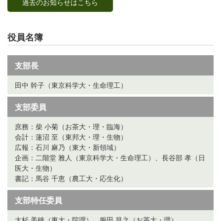
過去のお知らせはこちら
役員名簿
支部長
田中 幹子（東京科学大・生命理工）
支部委員
庶務：柴 小菊（お茶大・理・臨海）
会計：蓮沼 至（東邦大・理・生物）
広報：石川 麻乃（東大・新領域）
企画：二階堂 雅人（東京科学大・生命理工）、長谷部 孝（日
医大・生物）
書記：馬谷 千恵（農工大・応生化）
支部特任委員
大杉 美穂（東大・院理）、服田 昌之（お茶大・理）、