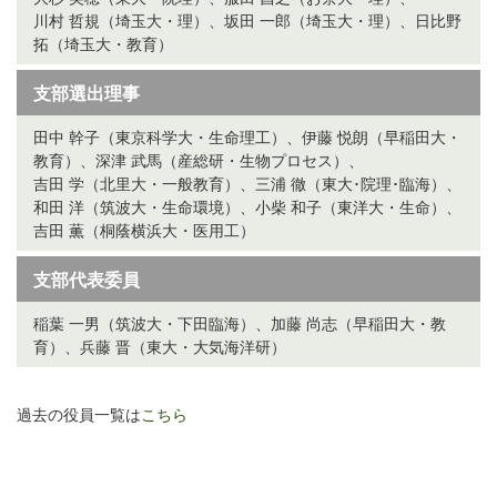
川村 哲規（埼玉大・理）、坂田 一郎（埼玉大・理）、日比野
拓（埼玉大・教育）
支部選出理事
田中 幹子（東京科学大・生命理工）、伊藤 悦朗（早稲田大・
教育）、深津 武馬（産総研・生物プロセス）、
吉田 学（北里大・一般教育）、三浦 徹（東大･院理･臨海）、
和田 洋（筑波大・生命環境）、小柴 和子（東洋大・生命）、
吉田 薫（桐蔭横浜大・医用工）
支部代表委員
稲葉 一男（筑波大・下田臨海）、加藤 尚志（早稲田大・教
育）、兵藤 晋（東大・大気海洋研）
過去の役員一覧は
こちら