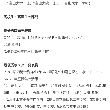
（
1
富山大学・理、
2
富山大院・理工、
3
富山大学・学術）
高校生・高専生の部門
最優秀口頭発表賞
OP2-1 高山におけるヒメバチ科の吸蜜性について
〇廣瀬 誠
1
(
1
長野県松本県ヶ丘高等学校)
最優秀ポスター発表賞
P18 駿河湾の海洋生物への温暖化の影響を探る～水中ドローン・
SNS・岸壁採集の活用～
〇小奈 祐太
1
、〇森莉 緒菜
2
、〇渡辺 優月
3
、〇大本 樹
4
、本多 花
蓮
5
、太田 結月
1
、吉澤 勇希
1
、奥平 和哲
1
、（教）大津 孝佳
1
（
1
沼津工業高等専門学校、
2
島田市立島田第二中学校、
3
加藤学園
暁秀中学校、
4
長泉町立北中学校、
5
浜松市立中部学園）