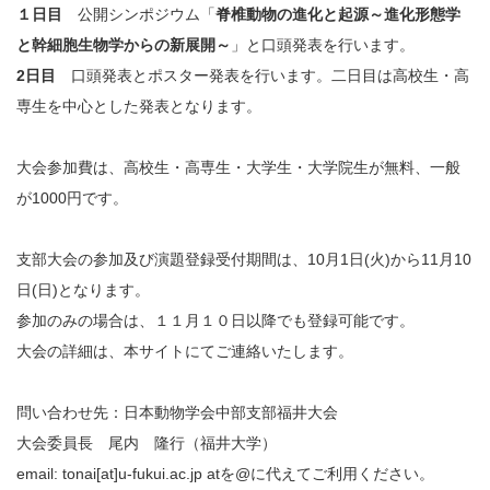
１日目
公開シンポジウム「
脊椎動物の進化と起源～進化形態学
と幹細胞生物学からの新展開～
」と口頭発表を行います。
2日目
口頭発表とポスター発表を行います。二日目は高校生・高
専生を中心とした発表となります。
大会参加費は、高校生・高専生・大学生・大学院生が無料、一般
が1000円です。
支部大会の参加及び演題登録受付期間は、10月1日(火)から11月10
日(日)となります。
参加のみの場合は、１１月１０日以降でも登録可能です。
大会の詳細は、本サイトにてご連絡いたします。
問い合わせ先：日本動物学会中部支部福井大会
大会委員長 尾内 隆行（福井大学）
email: tonai[at]u-fukui.ac.jp atを@に代えてご利用ください。