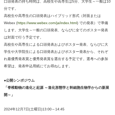
口頭発表の持ち時間は、高校生や高専生は5分、大学生～一般は10
分です。
高校生や高専生の口頭発表はハイブリッド形式（対面または
Webex (
https://www.webex.com/ja/index.html
) での発表）で準備
します。大学生～一般の口頭発表、ならびに全てのポスター発表
は対面で行う予定です。
高校生や高専生による口頭発表およびポスター発表、ならびに大
学生や大学院生による口頭発表およびポスター発表から、それぞ
れ最優秀発表賞と優秀発表賞を選出する予定です。選考への参加
希望は、発表申込用紙にてお尋ねします。
●公開シンポジウム
「脊椎動物の進化と起源 ～進化形態学と幹細胞生物学からの新展
開～」
2024年12月7日(土曜日)13:00～14:45