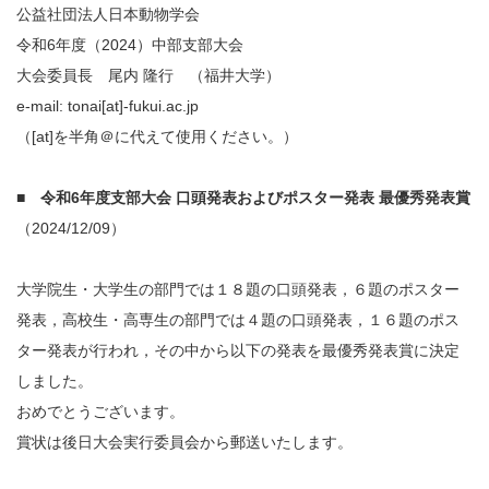
公益社団法人日本動物学会
令和6年度（2024）中部支部大会
大会委員長 尾内 隆行 （福井大学）
e-mail: tonai[at]-fukui.ac.jp
（[at]を半角＠に代えて使用ください。）
■ 令和6年度支部大会 口頭発表およびポスター発表 最優秀発表賞
（2024/12/09）
大学院生・大学生の部門では１８題の口頭発表，６題のポスター
発表，高校生・高専生の部門では４題の口頭発表，１６題のポス
ター発表が行われ，その中から以下の発表を最優秀発表賞に決定
しました。
おめでとうございます。
賞状は後日大会実行委員会から郵送いたします。