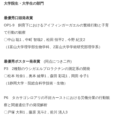
大学院生・大学生の部門
最優秀口頭発表賞
OP1-9 飼育下におけるアイフィンガーガエルの繁殖行動と子育
て行動の観察
〇中山 聡
1
，中町 智哉
2
，松田 恒平
2
，今野 紀文
2
（
1
富山大学理学部生物学科、
2
富山大学学術研究部理学系）
最優秀ポスター発表賞
(同点につき二件)
P3 2種類のウシガエルプロラクチンの測定系の開発
〇松本 玲奈
1
，奥本 綾華
1
，森田 彩花
1
，岡田 令子
1
（
1
静岡大学・院総合科学技術・生物）
P6 タカサゴシロアリの不妊カーストにおける労働分業の行動観
察と関連遺伝子の発現解析
〇戸塚 大和
1
，藤原 克斗
2
，前川 清人
3