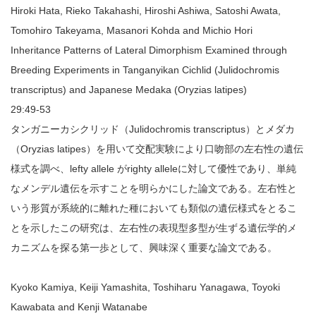
Hiroki Hata, Rieko Takahashi, Hiroshi Ashiwa, Satoshi Awata,
Tomohiro Takeyama, Masanori Kohda and Michio Hori
Inheritance Patterns of Lateral Dimorphism Examined through
Breeding Experiments in Tanganyikan Cichlid (Julidochromis
transcriptus) and Japanese Medaka (Oryzias latipes)
29:49-53
タンガニーカシクリッド（Julidochromis transcriptus）とメダカ
（Oryzias latipes）を用いて交配実験により口吻部の左右性の遺伝
様式を調べ、lefty allele がrighty alleleに対して優性であり、単純
なメンデル遺伝を示すことを明らかにした論文である。左右性と
いう形質が系統的に離れた種においても類似の遺伝様式をとるこ
とを示したこの研究は、左右性の表現型多型が生ずる遺伝学的メ
カニズムを探る第一歩として、興味深く重要な論文である。
Kyoko Kamiya, Keiji Yamashita, Toshiharu Yanagawa, Toyoki
Kawabata and Kenji Watanabe