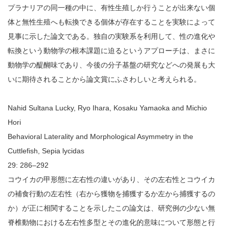
プラナリアの同一種の中に、有性生殖しか行うことが出来ない個
体と無性生殖へも転換できる個体が存在することを実験によって
見事に示した論文である。独自の実験系を利用して、性の進化や
転換という動物学の根本課題に迫るというアプローチは、まさに
動物学の醍醐味であり、今後の分子基盤の研究などへの発展も大
いに期待されることから論文賞にふさわしいと考えられる。
Nahid Sultana Lucky, Ryo Ihara, Kosaku Yamaoka and Michio
Hori
Behavioral Laterality and Morphological Asymmetry in the
Cuttlefish, Sepia lycidas
29: 286–292
コウイカの甲形態に左右性の違いがあり、その左右性とコウイカ
の補食行動の左右性（右から獲物を捕獲するか左から捕獲するの
か）が正に相関することを示したこの論文は、研究例の少ない無
脊椎動物における左右性多型とその進化的意味について形態と行