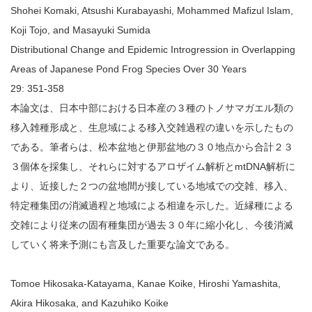
Shohei Komaki, Atsushi Kurabayashi, Mohammed Mafizul Islam,
Koji Tojo, and Masayuki Sumida
Distributional Change and Epidemic Introgression in Overlapping
Areas of Japanese Pond Frog Species Over 30 Years
29: 351-358
本論文は、日本中部における日本産の３種のトノサマガエル類の
移入雑種形成と、生息域による移入交雑過程の違いを示したもの
である。筆者らは、松本盆地と伊那盆地の３０地点から合計２３
３個体を採集し、それらに対するアロザイム解析とmtDNA解析に
より、近接した２つの盆地間が接している地域での交雑、移入、
特定種集団の消滅過程と地域による相違を示した。近縁種による
交雑により従来の固有種集団が過去３０年に縮小化し、今後消滅
していく将来予測にも言及した重要な論文である。
Tomoe Hikosaka-Katayama, Kanae Koike, Hiroshi Yamashita,
Akira Hikosaka, and Kazuhiko Koike