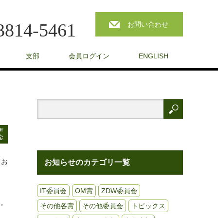
3814-5461
お問い合わせ
支部
会員ログイン
ENGLISH
事
金
てお
お知らせのカテゴリ一覧
IT委員会
OM賞
ZDW委員会
い。
その他各賞
その他委員会
トピックス