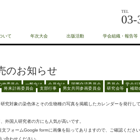
TEL
03-
ついて
年次大会
出版活動
学会組織・報告等
発売のお知らせ
の他委員会
一般向け
会員向け
国際交流委員会
委員会
学会行
将来計画委員会
支部行事
男女共同参画委員会
研究会等
補助
、研究対象の染色体とその生物種の写真を掲載したカレンダーを発行し
て、外国人研究者の方にも人気が高いです。
フォームGoogle formに画像を貼ってありますので、ご確認くださ
問い合わせください。