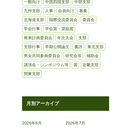
一般向け
中国四国支部
中部支部
九州支部
人事
会員向け
募集
北海道支部
国際交流委員会
委員会
学会行事
学会賞・奨励賞
将来計画委員会
年次大会
支部
支部行事
早期公開論文
書評
東北支部
男女共同参画委員会
研究会等
補助金
講演会・シンポジウム等
賞
近畿支部
関東支部
月別アーカイブ
2026年8月
2026年7月