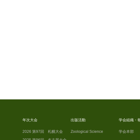
年次大会
出版活動
学会組織・
2026 第97回 札幌大会
Zoological Science
学会本部
2025 第96回 名古屋大会