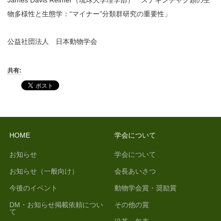
James Davis Reimer（琉球大学理学部）「スナギンチャク類の生
物多様性と生態学：“マイナー”分類群研究の重要性」
公益社団法人 日本動物学会
共有:
HOME
学会について
お知らせ
学会について
お知らせ（一般向け）
会長あいさつ
今後のイベント
動物学会賞・奨励賞
DM・お知らせ掲載依頼につい
その他の賞
て