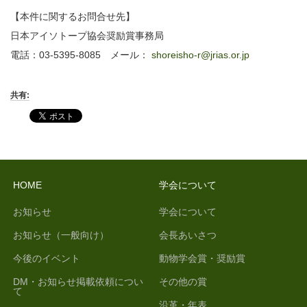
【本件に関するお問合せ先】
日本アイソトープ協会奨励賞事務局
電話：03-5395-8085 メール：
shoreisho-r@jrias.or.jp
共有:
HOME
学会について
お知らせ
学会について
お知らせ（一般向け）
会長あいさつ
今後のイベント
動物学会賞・奨励賞
DM・お知らせ掲載依頼につい
その他の賞
て
沿革・年表