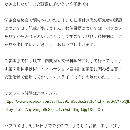
だきましたが，まだ課題は多いという印象です。
学協会連絡会で明らかにいたしました任期付き職の研究者の課題
については，記載がありません。数値目標については，パブコメ
を見てから入れるということようですので，ぜひ，積極的に，ご
意見を出していただきたく，お願い申し上げます。
ご参考までに，現在，内閣府や文部科学省に対して行っておりま
す第７期科学技術・イノベーション基本計画策定に関わる提言・
要望活動で使用しておりますスライド（※）も添付いたします。
※スライド閲覧はこちらから（
https://www.dropbox.com/scl/fo/391r83ddss270fq4j1hkm/AFAX7p
rlkey=4e1h7zqrvmgibffs9zjcla1zr&st=6hgddjg1&dl=0
）
パブコメは，9月15日までですので，よろしくお願い申し上げま