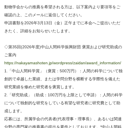
動物学会からの推薦を希望される方は、以下案内より要項等をご
確認の上、このメールに返信してください。
申請書類を2026年3月13日（金）正午までに本会へご提出いただ
きたく、詳細をお知らせいたします。
◇第35回(2026年度)中山人間科学振興財団 褒賞および研究助成の
ご案内
https://nakayamashoten.jp/wordpress/zaidan/award_information/
1.「中山人間科学賞」（褒賞：500万円）：人間の科学について独
創的で卓越した業績、または学問分野を横断する学際性を備えた
研究業績を修めた研究者を褒賞します。
2.「研究助成」（助成：100万円を上限として申請）：人間の科学
について独創的な研究をしている有望な研究者に研究費として助
成します。
応募には、所属学会の代表者(代表理事・理事長）、あるいは関連
分野の専門家の推薦書の提出を要件としております。*中山人間科