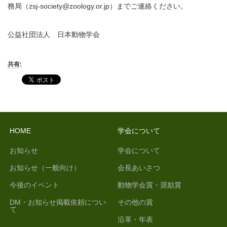
務局（zsj-society@zoology.or.jp）までご連絡ください。
公益社団法人 日本動物学会
共有:
HOME
学会について
お知らせ
学会について
お知らせ（一般向け）
会長あいさつ
今後のイベント
動物学会賞・奨励賞
DM・お知らせ掲載依頼につい
その他の賞
て
沿革・年表