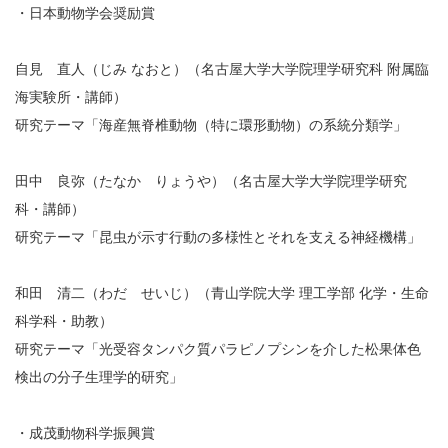
・日本動物学会奨励賞
自見 直人（じみ なおと）（名古屋大学大学院理学研究科 附属臨
海実験所・講師）
研究テーマ「海産無脊椎動物（特に環形動物）の系統分類学」
田中 良弥（たなか りょうや）（名古屋大学大学院理学研究
科・講師）
研究テーマ「昆虫が示す行動の多様性とそれを支える神経機構」
和田 清二（わだ せいじ）（青山学院大学 理工学部 化学・生命
科学科・助教）
研究テーマ「光受容タンパク質パラピノプシンを介した松果体色
検出の分子生理学的研究」
・成茂動物科学振興賞