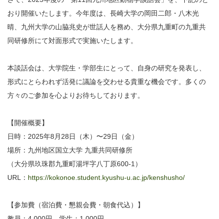
おり開催いたします。今年度は、長崎大学の岡田二郎・八木光
晴、九州大学の山脇兆史が世話人を務め、大分県九重町の九重共
同研修所にて対面形式で実施いたします。
本談話会は、大学院生・学部生にとって、自身の研究を発表し、
形式にとらわれず活発に議論を交わせる貴重な機会です。多くの
方々のご参加を心よりお待ちしております。
【開催概要】
日時：2025年8月28日（木）〜29日（金）
場所：九州地区国立大学 九重共同研修所
（大分県玖珠郡九重町湯坪字八丁原600-1）
URL：
https://kokonoe.student.kyushu-u.ac.jp/kenshusho/
【参加費（宿泊費・懇親会費・朝食代込）】
教員：4,000円 学生：1,000円