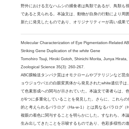
野外における主なハムシの捕食者は鳥類であるが、鳥類も
であると見られる。本論文は、動物が自身の行動により周
新たに発見したものであり、オリジナリティーが高い成果
Molecular Characterization of Eye Pigmentation-Related A
Striking Gene Duplication of the
white
Gene
Tomohiro Tsuji, Hiroki Gotoh, Shinichi Morita, Junya Hirat
Zoological Science 35(3): 260-267.
ABC膜輸送タンパク質はオモクロームやプテリジンなど昆
ョウジョウバエの白眼変異体から発見されたwhite遺伝子
て色素形成への関与が示されていた。本論文で著者らは、色彩
が6つに多重化していることを発見した。さらに、これらの
的と考えられるパラログ（Ha-w-1）とは異なるパラログ（Ha
複眼の着色に関与することを明らかにした。すなわち、本論文
生み出してきたことを示唆するものであり、色彩多様性の