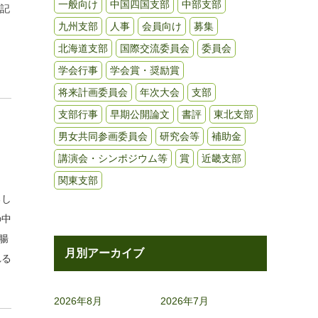
一般向け
中国四国支部
中部支部
下記
九州支部
人事
会員向け
募集
北海道支部
国際交流委員会
委員会
学会行事
学会賞・奨励賞
将来計画委員会
年次大会
支部
支部行事
早期公開論文
書評
東北支部
男女共同参画委員会
研究会等
補助金
講演会・シンポジウム等
賞
近畿支部
関東支部
るし
の中
中腸
月別アーカイブ
れる
2026年8月
2026年7月