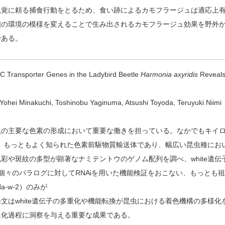
視覚に頼る捕食行動をとるため、食い跡によるカモフラージュは適応上
囲の環境の模様を変えることで生み出されるカモフラージュ効果を野外
である。
BC Transporter Genes in the Ladybird Beetle
Harmonia axyridis
Reveal
a, Yohei Minakuchi, Toshinobu Yaginuma, Atsushi Toyoda, Teruyuki Niimi
虫の主要な色素の形成において重要な働きを担っている。なかでもキイ
は、もっともよく知られた色素前駆物質輸送体であり、幅広い昆虫種にお
や斑紋の多型が顕著なナミテントウのゲノム配列を調べ、white遺伝
個々のパラログに対してRNAiを用いた機能検証をおこない、もっとも
-w-2）のみが
はwhite遺伝子の多重化や機能転換が昆虫における着色機構の多様化
進化過程に洞察を与える重要な成果である。