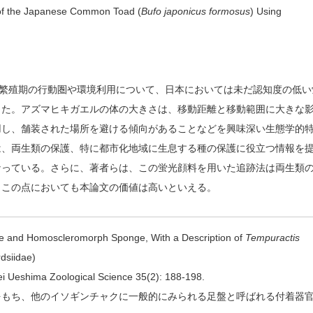
 of the Japanese Common Toad (
Bufo japonicus formosus
) Using
mosus の非繁殖期の行動圏や環境利用について、日本においては未だ認知度の低
った。アズマヒキガエルの体の大きさは、移動距離と移動範囲に大きな
用し、舗装された場所を避ける傾向があることなどを興味深い生態学的
は、両生類の保護、特に都市化地域に生息する種の保護に役立つ情報を
なっている。さらに、著者らは、この蛍光顔料を用いた追跡法は両生類
、この点においても本論文の価値は高いといえる。
ne and Homoscleromorph Sponge, With a Description of
Tempuractis
rdsiidae)
Rei Ueshima Zoological Science 35(2): 188-198.
をもち、他のイソギンチャクに一般的にみられる足盤と呼ばれる付着器