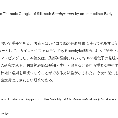
he Thoracic Ganglia of Silkmoth
Bombyx mori
by an Immediate Early
において重要である。著者らはカイコで脳の神経興奮に伴って発現する
ーとして、カイコの性フェロモンであるbombykol処理によって誘発さ
マッピングした。本論文は、胸部神経節においてもHr38遺伝子の発現
ての研究である。胸部神経節は飛翔・歩行・発音などを司る重要な中枢
る神経回路網を直接つなぐことができる方法論が示された。今後の昆虫
、論文賞にふさわしい研究である。
etic Evidence Supporting the Validity of
Daphnia mitsukuri
(Crustacea:
Urabe