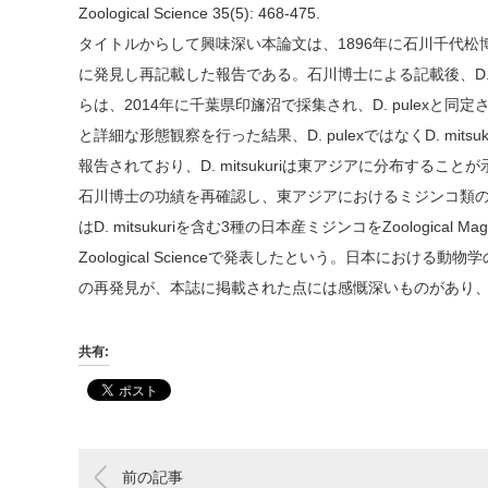
Zoological Science 35(5): 468-475.
タイトルからして興味深い本論文は、1896年に石川千代松博士が日
に発見し再記載した報告である。石川博士による記載後、D. 
らは、2014年に千葉県印旛沼で採集され、D. pulexと
と詳細な形態観察を行った結果、D. pulexではなくD. m
報告されており、D. mitsukuriは東アジアに分布するこ
石川博士の功績を再確認し、東アジアにおけるミジンコ類
はD. mitsukuriを含む3種の日本産ミジンコをZoologi
Zoological Scienceで発表したという。日本にお
の再発見が、本誌に掲載された点には感慨深いものがあり
共有:
前の記事