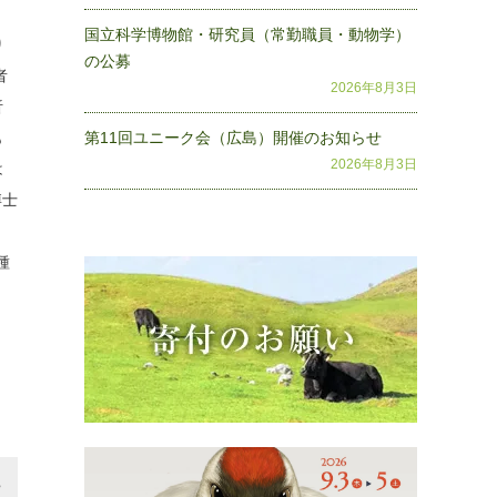
国立科学博物館・研究員（常勤職員・動物学）
り
の公募
者
2026年8月3日
析
も
第11回ユニーク会（広島）開催のお知らせ
2026年8月3日
は
博士
種