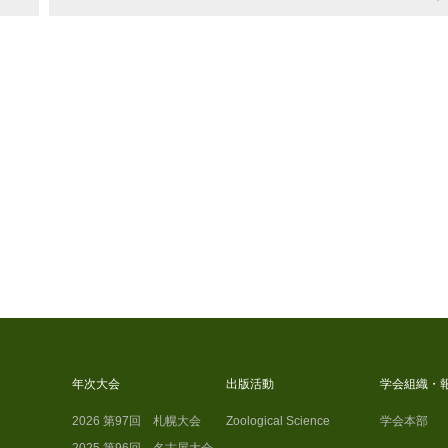
年次大会
出版活動
学会組織・
2026 第97回 札幌大会
Zoological Science
学会本部
2025 第96回 名古屋大会