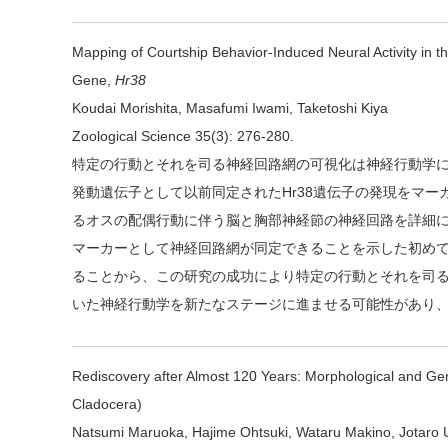
Mapping of Courtship Behavior-Induced Neural Activity in t
Gene,
Hr38
Koudai Morishita, Masafumi Iwami, Taketoshi Kiya
Zoological Science 35(3): 276-280.
特定の行動とそれを司る神経回路網の可視化は神経行動学
発動遺伝子として以前同定されたHr38遺伝子の発現をマーカ
るオスの配偶行動に伴う脳と胸部神経節の神経回路を詳細に
マーカーとして神経回路網が同定できることを示した初め
ることから、この研究の成功により特定の行動とそれを司
いた神経行動学を新たなステージに進ませる可能性があり
Rediscovery after Almost 120 Years: Morphological and Gen
Cladocera)
Natsumi Maruoka, Hajime Ohtsuki, Wataru Makino, Jotaro 