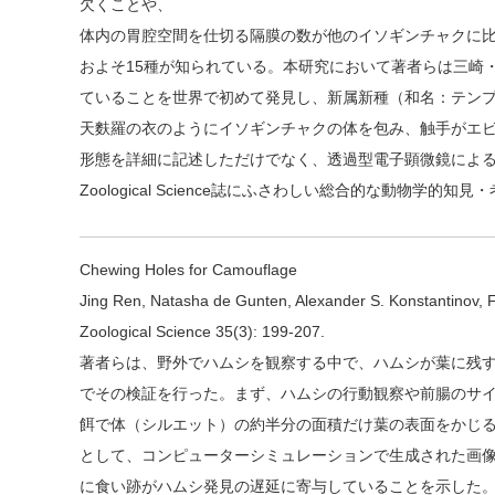
欠くことや、
体内の胃腔空間を仕切る隔膜の数が他のイソギンチャクに比
およそ15種が知られている。本研究において著者らは三崎
ていることを世界で初めて発見し、新属新種（和名：テン
天麩羅の衣のようにイソギンチャクの体を包み、触手がエ
形態を詳細に記述しただけでなく、透過型電子顕微鏡によ
Zoological Science誌にふさわしい総合的な動物学
Chewing Holes for Camouflage
Jing Ren, Natasha de Gunten, Alexander S. Konstantinov, Fr
Zoological Science 35(3): 199-207.
著者らは、野外でハムシを観察する中で、ハムシが葉に残
でその検証を行った。まず、ハムシの行動観察や前腸のサ
餌で体（シルエット）の約半分の面積だけ葉の表面をかじ
として、コンピューターシミュレーションで生成された画
に食い跡がハムシ発見の遅延に寄与していることを示した