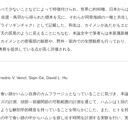
べて少ないことなどによって特徴付けられ、世界に約90種、日本から
・佐渡・鳥羽から得られた標本を元に、それらが同骨海綿の一種と共生
プライソギンチャク）として記載した。和名は、カイメンがあたかもエ
ビ天の尻尾のように見えることにちなむ。本論文中で筆者らは本新属新
るカイメンとの密着部の観察や、野外・室内での生態観察も行っており
的知見・考察を提供している点が高く評価される。
edric V. Vencl, Siqin Ge, David L. Hu
す食い跡がハムシ自身のカムフラージュとなっていることに気づき、本
イズの計測、頭部～前腸関節の可動範囲の計測を通じて、ハムシは１回
るような解剖学的構造を持っていることを明らかにした。また、ヒトを
像の中で食い跡の中からハムシを探し出す時間を計測する実験を行い、
。