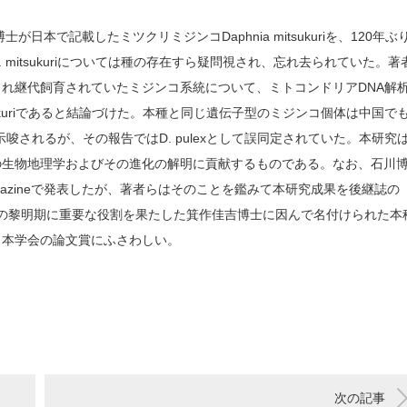
本で記載したミツクリミジンコDaphnia mitsukuriを、120年ぶ
mitsukuriについては種の存在すら疑問視され、忘れ去られていた。著
同定され継代飼育されていたミジンコ系統について、ミトコンドリアDNA解
itsukuriであると結論づけた。本種と同じ遺伝子型のミジンコ個体は中国で
とが示唆されるが、その報告ではD. pulexとして誤同定されていた。本研究
の生物地理学およびその進化の解明に貢献するものである。なお、石川
cal Magazineで発表したが、著者らはそのことを鑑みて本研究成果を後継誌の
ける動物学の黎明期に重要な役割を果たした箕作佳吉博士に因んで名付けられた本
、本学会の論文賞にふさわしい。
次の記事