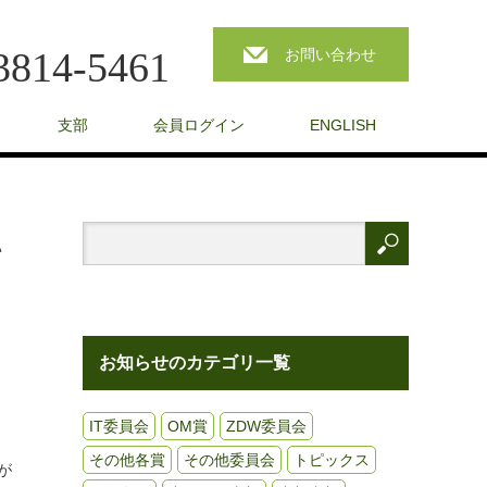
3814-5461
お問い合わせ
支部
会員ログイン
ENGLISH
い
お知らせのカテゴリ一覧
IT委員会
OM賞
ZDW委員会
その他各賞
その他委員会
トピックス
が