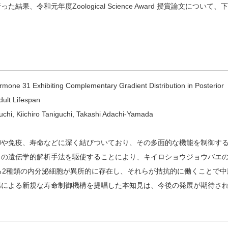
令和元年度Zoological Science Award 授賞論文について、
rmone 31 Exhibiting Complementary Gradient Distribution in Posterior
ult Lifespan
hi, Kiichiro Taniguchi, Takashi Adachi-Yamada
御や免疫、寿命などに深く結びついており、その多面的な機能を制御す
々の遺伝学的解析手法を駆使することにより、キイロショウジョウバエ
ne 31を産生する2種類の内分泌細胞が異所的に存在し、それらが拮抗的に働くことで
腸による新規な寿命制御機構を提唱した本知見は、今後の発展が期待さ