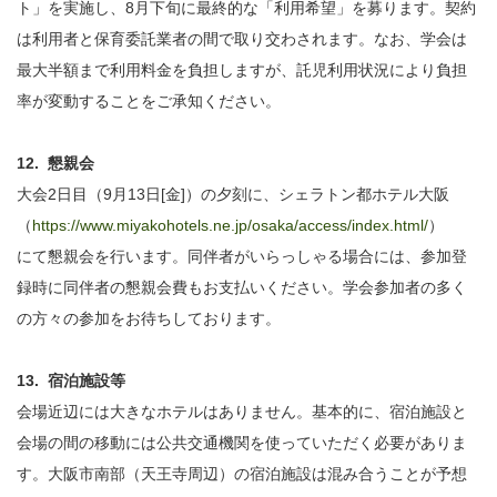
ト」を実施し、8月下旬に最終的な「利用希望」を募ります。契約
は利用者と保育委託業者の間で取り交わされます。なお、学会は
最大半額まで利用料金を負担しますが、託児利用状況により負担
率が変動することをご承知ください。
12. 懇親会
大会2日目（9月13日[金]）の夕刻に、シェラトン都ホテル大阪
（
https://www.miyakohotels.ne.jp/osaka/access/index.html/
）
にて懇親会を行います。同伴者がいらっしゃる場合には、参加登
録時に同伴者の懇親会費もお支払いください。学会参加者の多く
の方々の参加をお待ちしております。
13. 宿泊施設等
会場近辺には大きなホテルはありません。基本的に、宿泊施設と
会場の間の移動には公共交通機関を使っていただく必要がありま
す。大阪市南部（天王寺周辺）の宿泊施設は混み合うことが予想