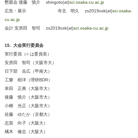
懇親会 後藤 慎介 shingoto(at)
sci.osaka-cu.ac.jp
広告・展示 寺北 明久 zs2019osk(at)
sci.osaka-
cu.ac.jp
会計 安房田 智司 zs2019osk(at)
sci.osaka-cu.ac.jp
15. 大会実行委員会
実行委員（○ は委員長）
安房田 智司（大阪市大）
日下部 岳広（甲南大）
工樂 樹洋（理研BDR）
幸田 正典（大阪市大）
後藤 慎介（大阪市大）
小柳 光正（大阪市大）
佐藤 ゆたか（京都大）
志賀 向子（大阪大）
橘木 修志（大阪大）