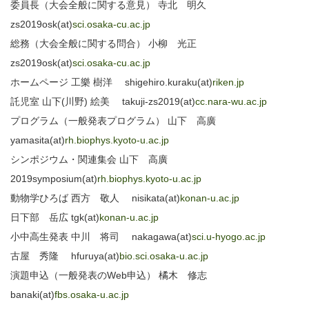
委員長（大会全般に関する意見） 寺北 明久
zs2019osk(at)
sci.osaka-cu.ac.jp
総務（大会全般に関する問合） 小柳 光正
zs2019osk(at)
sci.osaka-cu.ac.jp
ホームページ 工樂 樹洋 shigehiro.kuraku(at)
riken.jp
託児室 山下(川野) 絵美 takuji-zs2019(at)
cc.nara-wu.ac.jp
プログラム（一般発表プログラム） 山下 高廣
yamasita(at)
rh.biophys.kyoto-u.ac.jp
シンポジウム・関連集会 山下 高廣
2019symposium(at)
rh.biophys.kyoto-u.ac.jp
動物学ひろば 西方 敬人 nisikata(at)
konan-u.ac.jp
日下部 岳広 tgk(at)
konan-u.ac.jp
小中高生発表 中川 将司 nakagawa(at)
sci.u-hyogo.ac.jp
古屋 秀隆 hfuruya(at)
bio.sci.osaka-u.ac.jp
演題申込（一般発表のWeb申込） 橘木 修志
banaki(at)
fbs.osaka-u.ac.jp