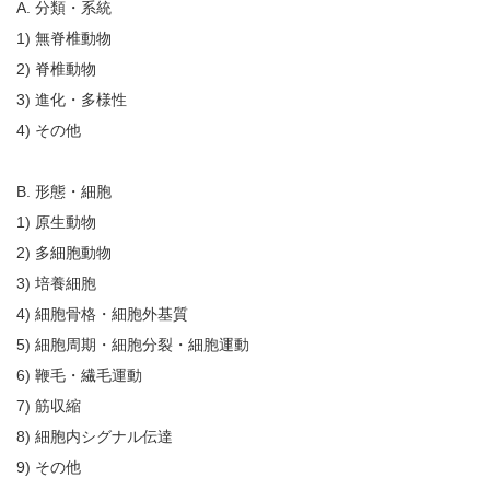
A. 分類・系統
1) 無脊椎動物
2) 脊椎動物
3) 進化・多様性
4) その他
B. 形態・細胞
1) 原生動物
2) 多細胞動物
3) 培養細胞
4) 細胞骨格・細胞外基質
5) 細胞周期・細胞分裂・細胞運動
6) 鞭毛・繊毛運動
7) 筋収縮
8) 細胞内シグナル伝達
9) その他