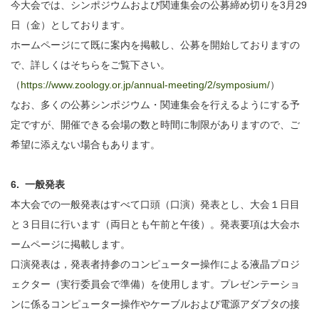
今大会では、シンポジウムおよび関連集会の公募締め切りを3月29
日（金）としております。
ホームページにて既に案内を掲載し、公募を開始しておりますの
で、詳しくはそちらをご覧下さい。
（
https://www.zoology.or.jp/annual-meeting/2/symposium/
）
なお、多くの公募シンポジウム・関連集会を行えるようにする予
定ですが、開催できる会場の数と時間に制限がありますので、ご
希望に添えない場合もあります。
6. 一般発表
本大会での一般発表はすべて口頭（口演）発表とし、大会１日目
と３日目に行います（両日とも午前と午後）。発表要項は大会ホ
ームページに掲載します。
口演発表は，発表者持参のコンピューター操作による液晶プロジ
ェクター（実行委員会で準備）を使用します。プレゼンテーショ
ンに係るコンピューター操作やケーブルおよび電源アダプタの接