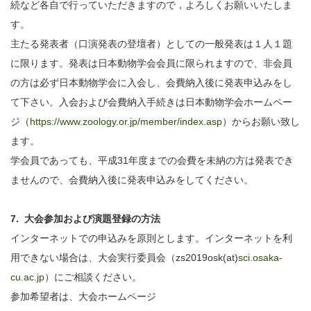
続など各自で行っていただきますので，よろしくお願いいたしま
す。
主たる発表者（口演発表の登壇者）としての一般発表は１人１題
に限ります。発表は日本動物学会会員に限られますので、非会員
の方は必ず日本動物学会に入会し、会費納入後に発表申込みをし
て下さい。入会および会費納入手続きは日本動物学会ホームペー
ジ（
https://www.zoology.or.jp/member/index.asp
）からお願い致し
ます。
学会員であっても、平成31年度までの会費を未納の方は発表でき
ませんので、会費納入後に発表申込みをしてください。
7. 大会参加および演題登録の方法
インターネットでの申込みを原則とします。インターネットを利
用できない場合は、大会実行委員会（zs2019osk(at)
sci.osaka-
cu.ac.jp
）にご相談ください。
参加希望者は、大会ホームページ