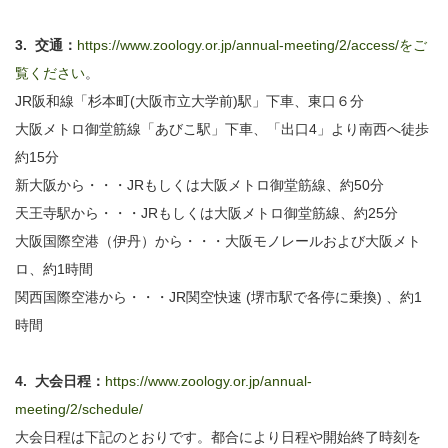
3. 交通：
https://www.zoology.or.jp/annual-meeting/2/access/をご
覧ください
。
JR阪和線「杉本町(大阪市立大学前)駅」下車、東口６分
大阪メトロ御堂筋線「あびこ駅」下車、「出口4」より南西へ徒歩
約15分
新大阪から・・・JRもしくは大阪メトロ御堂筋線、約50分
天王寺駅から・・・JRもしくは大阪メトロ御堂筋線、約25分
大阪国際空港（伊丹）から・・・大阪モノレールおよび大阪メト
ロ、約1時間
関西国際空港から・・・JR関空快速 (堺市駅で各停に乗換) 、約1
時間
4. 大会日程：
https://www.zoology.or.jp/annual-
meeting/2/schedule/
大会日程は下記のとおりです。都合により日程や開始終了時刻を