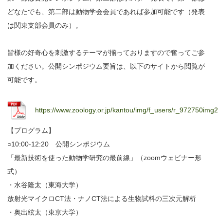
どなたでも、第二部は動物学会会員であれば参加可能です（発表
は関東支部会員のみ）。
皆様の好奇心を刺激するテーマが揃っておりますので奮ってご参
加ください。公開シンポジウム要旨は、以下のサイトから閲覧が
可能です。
https://www.zoology.or.jp/kantou/img/f_users/r_972750im
【プログラム】
○10:00-12:20 公開シンポジウム
「最新技術を使った動物学研究の最前線」（zoomウェビナー形
式）
・水谷隆太（東海大学）
放射光マイクロCT法・ナノCT法による生物試料の三次元解析
・奥出絃太（東京大学）