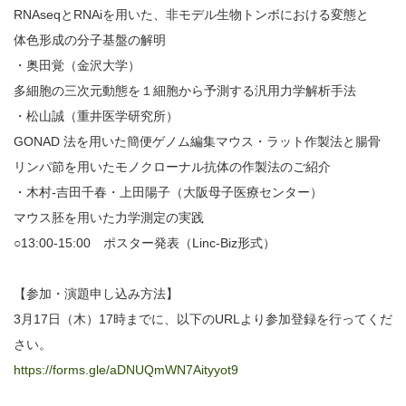
RNAseqとRNAiを用いた、非モデル生物トンボにおける変態と
体色形成の分子基盤の解明
・奥田覚（金沢大学）
多細胞の三次元動態を１細胞から予測する汎用力学解析手法
・松山誠（重井医学研究所）
GONAD 法を用いた簡便ゲノム編集マウス・ラット作製法と腸骨
リンパ節を用いたモノクローナル抗体の作製法のご紹介
・木村-吉田千春・上田陽子（大阪母子医療センター）
マウス胚を用いた力学測定の実践
○13:00-15:00 ポスター発表（Linc-Biz形式）
【参加・演題申し込み方法】
3月17日（木）17時までに、以下のURLより参加登録を行ってくだ
さい。
https://forms.gle/aDNUQmWN7Aityyot9