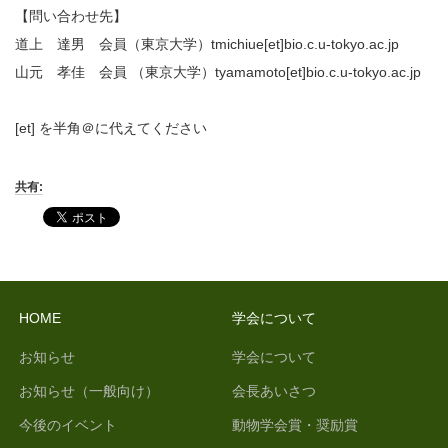
【問い合わせ先】
道上 達男 会員（東京大学）tmichiue[et]bio.c.u-tokyo.ac.jp
山元 孝佳 会員 （東京大学）tyamamoto[et]bio.c.u-tokyo.ac.jp
[et] を半角＠に代えてください
共有:
HOME
学会について
お知らせ
学会について
お知らせ（一般向け）
会長あいさつ
今後のイベント
動物学会賞・奨励賞