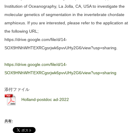
Institution of Oceanography, La Jolla, CA, USA to investigate the
molecular genetics of segmentation in the invertebrate chordate
amphioxus. If you are interested, please refer to the application at
the following URL;
https://drive.google.com/file/d/14-
SOX9HNhWHTEXRCgsrjwk6pvvUHy2G6/view?usp=sharing.
https://drive.google.com/file/d/14-
SOX9HNhWHTEXRCgsrjwk6pvvUHy2G6/view?usp=sharing
添付ファイル
Holland-postdoc ad-2022
共有: