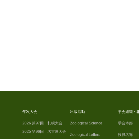
年次大会
出版活動
学会組織・
2026 第97回 札幌大会
Zoological Science
学会本部
2025 第96回 名古屋大会
Zoological Letters
役員名簿