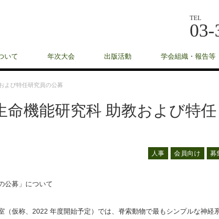
TEL
03-
ついて
年次大会
出版活動
学会組織・報告等
教および特任研究員の公募
生命機能研究科 助教および特任
人事
会員向け
募
員の公募」について
（仮称、2022 年度開始予定）では、脊索動物で最もシンプルな神経