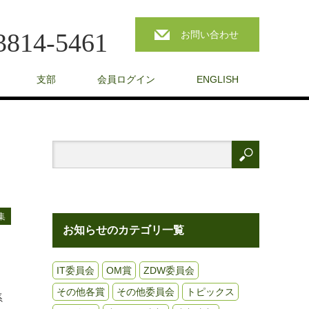
3814-5461
お問い合わせ
支部
会員ログイン
ENGLISH
集
お知らせのカテゴリ一覧
IT委員会
OM賞
ZDW委員会
その他各賞
その他委員会
トピックス
系