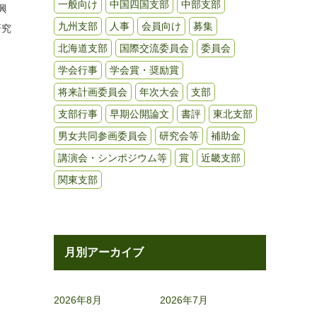
一般向け
中国四国支部
中部支部
興
九州支部
人事
会員向け
募集
研究
北海道支部
国際交流委員会
委員会
学会行事
学会賞・奨励賞
将来計画委員会
年次大会
支部
支部行事
早期公開論文
書評
東北支部
男女共同参画委員会
研究会等
補助金
講演会・シンポジウム等
賞
近畿支部
関東支部
月別アーカイブ
2026年8月
2026年7月