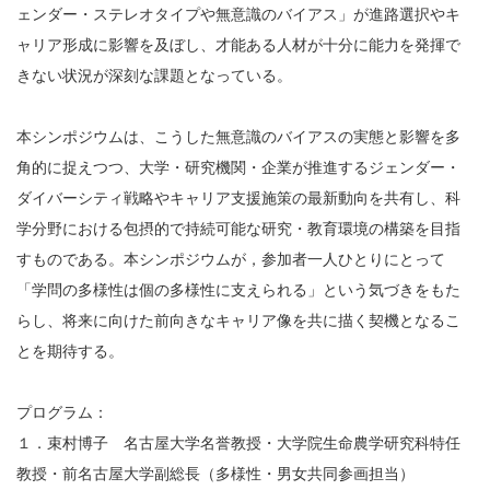
ェンダー・ステレオタイプや無意識のバイアス」が進路選択やキ
ャリア形成に影響を及ぼし、才能ある人材が十分に能力を発揮で
きない状況が深刻な課題となっている。
本シンポジウムは、こうした無意識のバイアスの実態と影響を多
角的に捉えつつ、大学・研究機関・企業が推進するジェンダー・
ダイバーシティ戦略やキャリア支援施策の最新動向を共有し、科
学分野における包摂的で持続可能な研究・教育環境の構築を目指
すものである。本シンポジウムが，参加者一人ひとりにとって
「学問の多様性は個の多様性に支えられる」という気づきをもた
らし、将来に向けた前向きなキャリア像を共に描く契機となるこ
とを期待する。
プログラム：
１．束村博子 名古屋大学名誉教授・大学院生命農学研究科特任
教授・前名古屋大学副総長（多様性・男女共同参画担当）