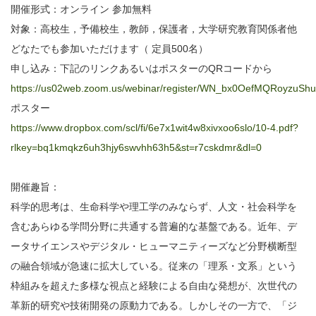
開催形式：オンライン 参加無料
対象：高校生，予備校生，教師，保護者，大学研究教育関係者他
どなたでも参加いただけます（ 定員500名）
申し込み：下記のリンクあるいはポスターのQRコードから
https://us02web.zoom.us/webinar/register/WN_bx0OefMQRoyzuShu
ポスター
https://www.dropbox.com/scl/fi/6e7x1wit4w8xivxoo6slo/10-4.pdf?
rlkey=bq1kmqkz6uh3hjy6swvhh63h5&st=r7cskdmr&dl=0
開催趣旨：
科学的思考は、生命科学や理工学のみならず、人文・社会科学を
含むあらゆる学問分野に共通する普遍的な基盤である。近年、デ
ータサイエンスやデジタル・ヒューマニティーズなど分野横断型
の融合領域が急速に拡大している。従来の「理系・文系」という
枠組みを超えた多様な視点と経験による自由な発想が、次世代の
革新的研究や技術開発の原動力である。しかしその一方で、「ジ