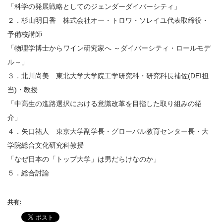
「科学の発展戦略としてのジェンダーダイバーシティ」
２．杉山明日香 株式会社オー・トロワ・ソレイユ代表取締役・
予備校講師
「物理学博士からワイン研究家へ ～ダイバーシティ・ロールモデ
ル～」
３．北川尚美 東北大学大学院工学研究科・研究科長補佐(DEI担
当)・教授
「中高生の進路選択における意識改革を目指した取り組みの紹
介」
４．矢口祐人 東京大学副学長・グローバル教育センター長・大
学院総合文化研究科教授
「なぜ日本の「トップ大学」は男だらけなのか」
５．総合討論
共有: