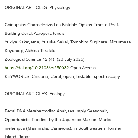
ORIGINAL ARTICLES: Physiology
Cnidopsins Characterized as Bistable Opsins From a Reef-
Building Coral, Acropora tenuis
Yukiya Kakeyama, Yusuke Sakai, Tomohiro Sugihara, Mitsumasa
Koyanagi, Akihisa Terakita
Zoological Science 42 (4), (23 July 2025)
https://doi.org/10.2108/zs250032
Open Access
KEYWORDS: Cnidaria, Coral, opsin, bistable, spectroscopy
ORIGINAL ARTICLES: Ecology
Fecal DNA Metabarcoding Analyses Imply Seasonally
Opportunistic Feeding by the Japanese Marten, Martes
melampus (Mammalia: Carnivora), in Southwestern Honshu
Island, Japan