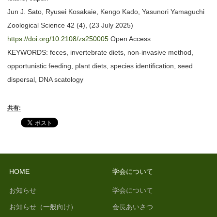
Jun J. Sato, Ryusei Kosakaie, Kengo Kado, Yasunori Yamaguchi
Zoological Science 42 (4), (23 July 2025)
https://doi.org/10.2108/zs250005
Open Access
KEYWORDS: feces, invertebrate diets, non-invasive method,
opportunistic feeding, plant diets, species identification, seed
dispersal, DNA scatology
共有:
HOME
学会について
お知らせ
学会について
お知らせ（一般向け）
会長あいさつ