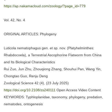
https://ap.nakamacloud.com/zoology/?page_id=779
Vol. 42, No. 4
ORIGINAL ARTICLES: Phylogeny
Luticola nematophagus gen. et sp. nov. (Platyhelminthes:
Rhabdocoela), a Terrestrial Ascophorine Flatworm from China
and Its Biological Characteristics
Rui Zuo, Jun Zhu, Zhouqiong Zhang, Shouhui Pan, Wang Yin,
Chongtao Guo, Renju Deng
Zoological Science 42 (4), (23 July 2025)
https://doi.org/10.2108/zs240111
Open Access Video Content
KEYWORDS: Typhloplanidae, taxonomy, phylogeny, predation,
nematodes, ontogenesis