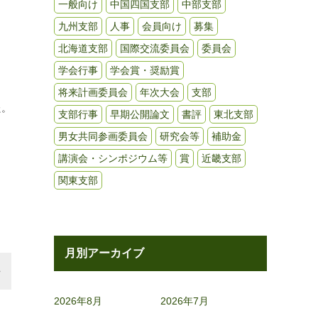
一般向け
中国四国支部
中部支部
九州支部
人事
会員向け
募集
北海道支部
国際交流委員会
委員会
学会行事
学会賞・奨励賞
将来計画委員会
年次大会
支部
た。
支部行事
早期公開論文
書評
東北支部
男女共同参画委員会
研究会等
補助金
講演会・シンポジウム等
賞
近畿支部
関東支部
月別アーカイブ
2026年8月
2026年7月