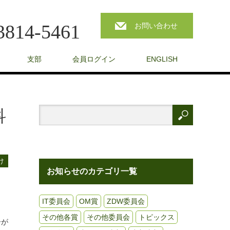
3814-5461
お問い合わせ
支部
会員ログイン
ENGLISH
科
け
お知らせのカテゴリ一覧
IT委員会
OM賞
ZDW委員会
その他各賞
その他委員会
トピックス
告が