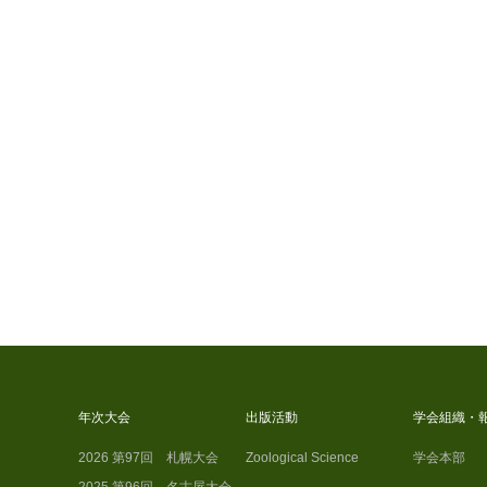
年次大会
出版活動
学会組織・
2026 第97回 札幌大会
Zoological Science
学会本部
2025 第96回 名古屋大会