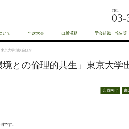
TEL
03-
ついて
年次大会
出版活動
学会組織・報告等
」東京大学出版会ほか
環境との倫理的共生」東京大学
会員向け
書
新刊です。