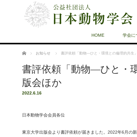
HOME
学会に
ホーム
お知らせ
書評依頼「動物―ひと・環境との倫理的共生
書評依頼「動物―ひと・
版会ほか
2022.6.16
日本動物学会会員各位
東京大学出版会より書評依頼が届きました。2022年6月の