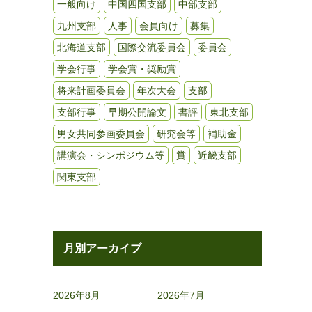
一般向け
中国四国支部
中部支部
九州支部
人事
会員向け
募集
北海道支部
国際交流委員会
委員会
学会行事
学会賞・奨励賞
将来計画委員会
年次大会
支部
支部行事
早期公開論文
書評
東北支部
男女共同参画委員会
研究会等
補助金
講演会・シンポジウム等
賞
近畿支部
関東支部
月別アーカイブ
2026年8月
2026年7月