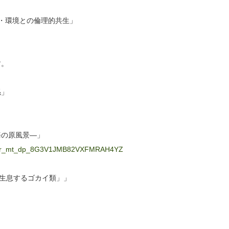
と・環境との倫理的共生」
す。
係」
海の原風景―」
_em_r_mt_dp_8G3V1JMB82VXFMRAH4YZ
に生息するゴカイ類」」