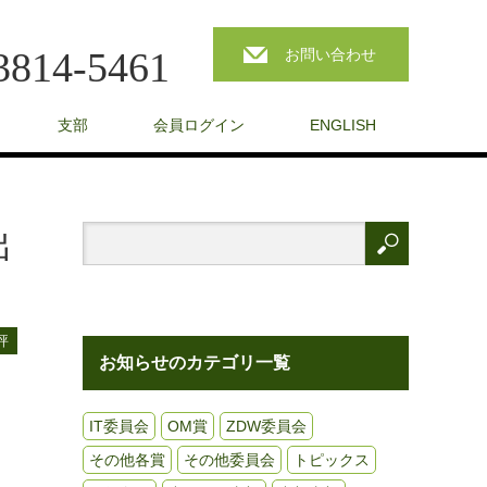
3814-5461
お問い合わせ
支部
会員ログイン
ENGLISH
出
評
お知らせのカテゴリ一覧
IT委員会
OM賞
ZDW委員会
その他各賞
その他委員会
トピックス