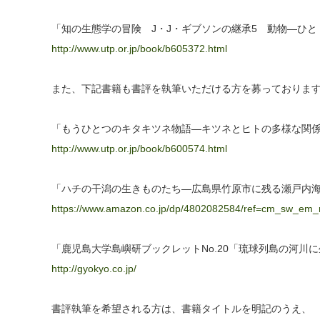
「知の生態学の冒険 J・J・ギブソンの継承5 動物―ひ
http://www.utp.or.jp/book/b605372.html
また、下記書籍も書評を執筆いただける方を募っておりま
「もうひとつのキタキツネ物語―キツネとヒトの多様な関
http://www.utp.or.jp/book/b600574.html
「ハチの干潟の生きものたち―広島県竹原市に残る瀬戸内
https://www.amazon.co.jp/dp/4802082584/ref=cm_sw
「鹿児島大学島嶼研ブックレットNo.20「琉球列島の河川
http://gyokyo.co.jp/
書評執筆を希望される方は、書籍タイトルを明記のうえ、