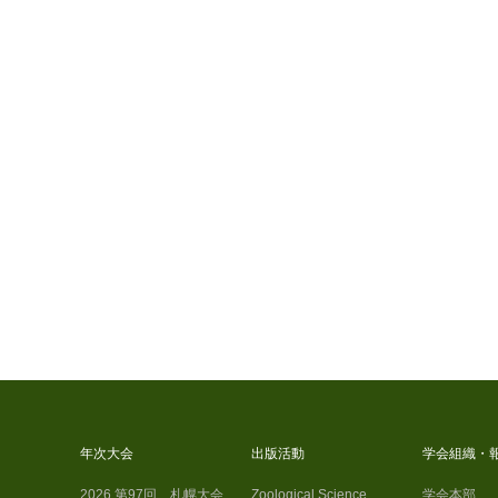
年次大会
出版活動
学会組織・
2026 第97回 札幌大会
Zoological Science
学会本部