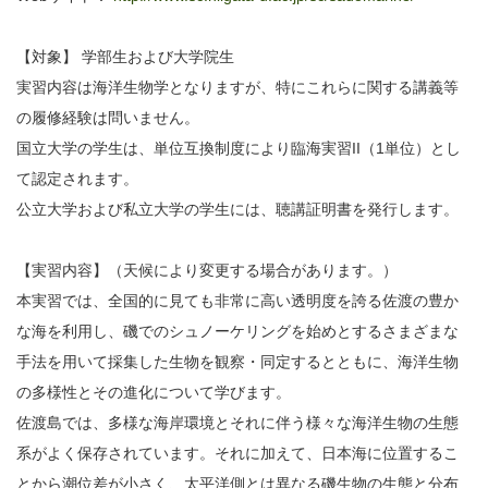
【対象】 学部生および大学院生
実習内容は海洋生物学となりますが、特にこれらに関する講義等
の履修経験は問いません。
国立大学の学生は、単位互換制度により臨海実習II（1単位）とし
て認定されます。
公立大学および私立大学の学生には、聴講証明書を発行します。
【実習内容】（天候により変更する場合があります。）
本実習では、全国的に見ても非常に高い透明度を誇る佐渡の豊か
な海を利用し、磯でのシュノーケリングを始めとするさまざまな
手法を用いて採集した生物を観察・同定するとともに、海洋生物
の多様性とその進化について学びます。
佐渡島では、多様な海岸環境とそれに伴う様々な海洋生物の生態
系がよく保存されています。それに加えて、日本海に位置するこ
とから潮位差が小さく、太平洋側とは異なる磯生物の生態と分布