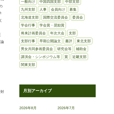
一般向け
中国四国支部
中部支部
の
九州支部
人事
会員向け
募集
学
北海道支部
国際交流委員会
委員会
く
学会行事
学会賞・奨励賞
，
将来計画委員会
年次大会
支部
近
支部行事
早期公開論文
書評
東北支部
討論
男女共同参画委員会
研究会等
補助金
講演会・シンポジウム等
賞
近畿支部
関東支部
月別アーカイブ
で対
2026年8月
2026年7月