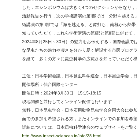
した．本シンポジウムは大きく4つのセクションからなり，
活動報告を行う．次の学術講演の第I部では「分野を越える
術講演の第II部では「海を越える」と銘打ち，南極から熱
知っていただく．これら学術講演の第I部と第II部に併せて，44
2024年8月25日～30日）の魅力をお伝えする．国際会
な昆虫たちの魅力や凄さを分かり易く解説する市民プログ
を経て，多くの方々に昆虫科学の広範さを知っていただく
主催：日本学術会議，日本昆虫科学連合，日本昆虫学会，
開催場所：仙台国際センター
開催日時：2024年3月30日 15:15-18:15
現地開催と並行してオンライン配信も行います．
無料．日本昆虫学会・日本応用動物昆虫学会合同大会に参
面での参加を希望される方，またオンラインでの参加を希
詳細については、日本昆虫科学連合のウェブサイトをご覧
http://www.insect-sciences.jp/info/28.html