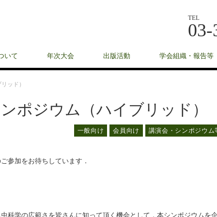
TEL
03-
ついて
年次大会
出版活動
学会組織・報告等
ブリッド）
合シンポジウム（ハイブリッド）
一般向け
会員向け
講演会・シンポジウム
のご参加をお待ちしています．
昆虫科学の広範さを皆さんに知って頂く機会として，本シンポジウムを