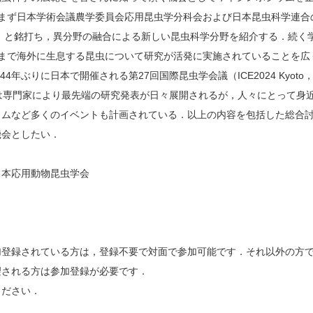
まず日本学術会議農学委員会応用昆虫学分科会および日本昆虫科学連合
」と銘打ち，異分野の融合による新しい昆虫科学分野を紹介する．続く
帯まで海外に生息する昆虫について研究が活発に実施されていることを広
年ぶりに日本で開催される第27回国際昆虫学会議（ICE2024 Kyoto
議では専門家により最先端の研究発表が日々展開されるが，人々にとって身
ラムなど多くのイベントも計画されている．以上の内容を包括した総合
機会としたい．
日本応用動物昆虫学会
加登録されている方は，登録不要で対面で参加可能です．それ以外の方
望される方は参加登録が必要です．
ください．