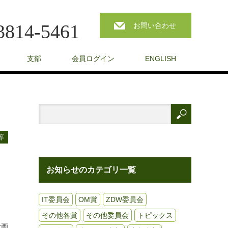
3814-5461
お問い合わせ
支部
会員ログイン
ENGLISH
等
お知らせのカテゴリ一覧
IT委員会
OM賞
ZDW委員会
その他各賞
その他委員会
トピックス
企画