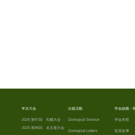
年次大会
出版活動
学会組織・
2026 第97回 札幌大会
Zoological Science
学会本部
2025 第96回 名古屋大会
Zoological Letters
役員名簿