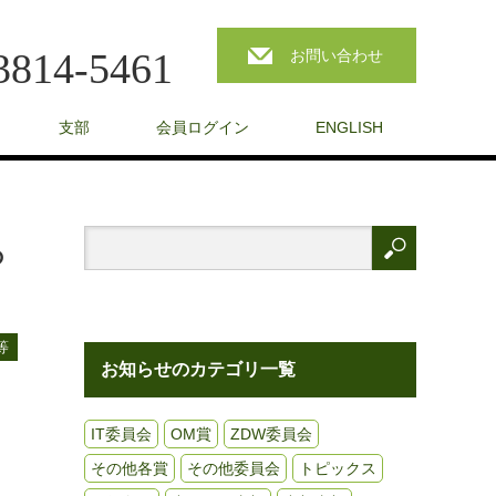
3814-5461
お問い合わせ
支部
会員ログイン
ENGLISH
ら
等
お知らせのカテゴリ一覧
IT委員会
OM賞
ZDW委員会
その他各賞
その他委員会
トピックス
。