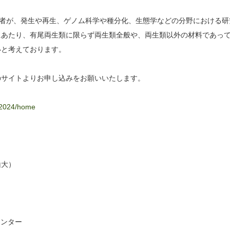
とする研究者が、発生や再生、ゲノム科学や種分化、生態学などの分野における研
にあたり、有尾両生類に限らず両生類全般や、両生類以外の材料であっ
いと考えております。
のサイトよりお申し込みをお願いいたします。
er2024/home
山大）
センター