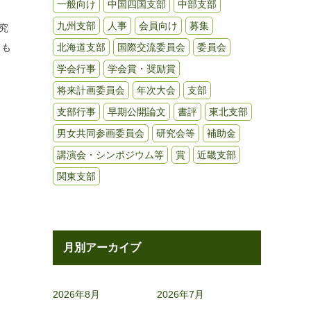
一般向け
中国四国支部
中部支部
九州支部
人事
会員向け
募集
究
ても
北海道支部
国際交流委員会
委員会
学会行事
学会賞・奨励賞
将来計画委員会
年次大会
支部
支部行事
早期公開論文
書評
東北支部
男女共同参画委員会
研究会等
補助金
講演会・シンポジウム等
賞
近畿支部
関東支部
月別アーカイブ
2026年8月
2026年7月