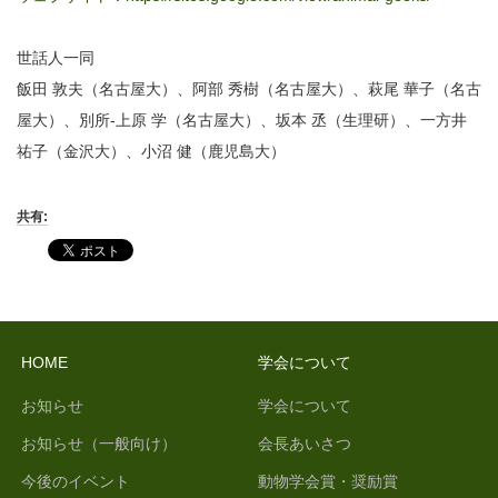
世話人一同
飯田 敦夫（名古屋大）、阿部 秀樹（名古屋大）、萩尾 華子（名古
屋大）、別所-上原 学（名古屋大）、坂本 丞（生理研）、一方井
祐子（金沢大）、小沼 健（鹿児島大）
共有:
HOME
学会について
お知らせ
学会について
お知らせ（一般向け）
会長あいさつ
今後のイベント
動物学会賞・奨励賞