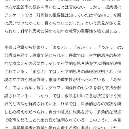
け方が正答率の低さを導いたことは否めない．しかし，授業後の
アンケートでは「対照群の重要性は知っていたはずなのに，今回
は思いつけなかった．目からウロコだった」という意見が多く見
られた．科学的思考に関する初年次教育の重要性を強く感じる．
本書は序章から始まり，「まなぶ」，「みがく」，「つかう」の3
部構成を経て，終章で閉じられる．序章では，科学的思考の基本
的な概念とその必要性，そして科学的な思考法を学ぶ理由が説明
されている．「まなぶ」では，科学的思考の基礎が説明され，仮
説の立て方や検証方法，推論の重要性が述べられている．「みが
く」では，言葉，数字，グラフ，関係性のセンスを磨く方法が解
説されている．「つかう」では，仮説を用いて意思決定を行う実
践的な方法が解説されている．終章では，科学的思考の実践を楽
しむ心構えが述べられ，自分の意見に根拠を持ち，多角的な視点
で物事を見ることの重要性が強調されている．このように，本書
は，授業担当者が授業の流れを考える際に非常に役立つ．また，