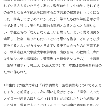
れている方も多いだろう．私も，数年前から，生物学，そしてそ
の基本となる科学的思考に関する全学共通の授業を行うようにな
った．担当してはじめてわかったが，学生たちは科学的思考が苦
手である．特に，実生活に関わる事柄となるとなんとも頼りな
い．学生たちの「なんとなく正しいと思った」という思考回路を
矯正して社会に送り出したい！という思いを抱き，どのような授
業をするとよいだろうかと考えている中で出会ったのが本書であ
る．執筆者は東北学院大学教養学部（出版当時）の牧野氏（専門
は生物システム情報論），菅原氏（自律分散システム），土原氏
（生物情報学），村上氏（X線天文学）で，本書は教養教育科目の
ために作られた．
1年生向けの授業で私は「科学的思考，論理的思考について考えま
しょう」と前置きして，次の問いを投げかける．「温泉に入った
ノイローゼ患者のほとんど（99.9％）が治癒したという結果があ
った場合，温泉に入ることはノイローゼの治癒に効果的と言って