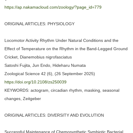
https://ap.nakamacloud.com/zoology/?page_id=779
ORIGINAL ARTICLES: PHYSIOLOGY
Locomotor Activity Rhythm Under Natural Conditions and the
Effect of Temperature on the Rhythm in the Band-Legged Ground
Cricket, Dianemobius nigrofasciatus
Satoshi Fujita, Jun Endo, Hideharu Numata
Zoological Science 42 (6), (26 September 2025)
https://doi.org/10.2108/zs250039
KEYWORDS: actogram, circadian rhythm, masking, seasonal
changes, Zeitgeber
ORIGINAL ARTICLES: DIVERSITY AND EVOLUTION
Successful Maintenance of Chemosynthetic Symbiotic Bacterial