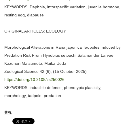
KEYWORDS: Daphnia, intraspecific variation, juvenile hormone,
resting egg, diapause
ORIGINAL ARTICLES: ECOLOGY
Morphological Alterations in Rana japonica Tadpoles Induced by
Predation Risk From Hynobius setouchi Salamander Larvae
Kazunori Matsumoto, Maika Ueda
Zoological Science 42 (6), (15 October 2025)
https://doi.org/10.2108/zs250026
KEYWORDS: inducible defense, phenotypic plasticity,
morphology, tadpole, predation
共有: