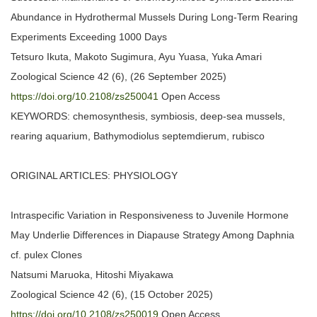
Abundance in Hydrothermal Mussels During Long-Term Rearing
Experiments Exceeding 1000 Days
Tetsuro Ikuta, Makoto Sugimura, Ayu Yuasa, Yuka Amari
Zoological Science 42 (6), (26 September 2025)
https://doi.org/10.2108/zs250041
Open Access
KEYWORDS: chemosynthesis, symbiosis, deep-sea mussels,
rearing aquarium, Bathymodiolus septemdierum, rubisco
ORIGINAL ARTICLES: PHYSIOLOGY
Intraspecific Variation in Responsiveness to Juvenile Hormone
May Underlie Differences in Diapause Strategy Among Daphnia
cf. pulex Clones
Natsumi Maruoka, Hitoshi Miyakawa
Zoological Science 42 (6), (15 October 2025)
https://doi.org/10.2108/zs250019
Open Access