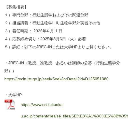
【募集概要】
１）専門分野：行動生態学およびその関連分野
２）担当講義：行動生物学I, II, 生物学野外実習その他
３）着任時期： 2026年4 月 1 日
４）応募締め切り：2025年8月6日（火）必着
５）詳細：以下のJREC-INまたは大学HPよりご覧ください。
・JREC-IN（教授、准教授 あるいは講師の公募（行動生態学分
野））
https://jrecin.jst.go.jp/seek/SeekJorDetail?id=D125051380
・大学HP
https://www.sci.fukuoka-
u.ac.jp/content/files/se_files/SE%E8%A1%8C%