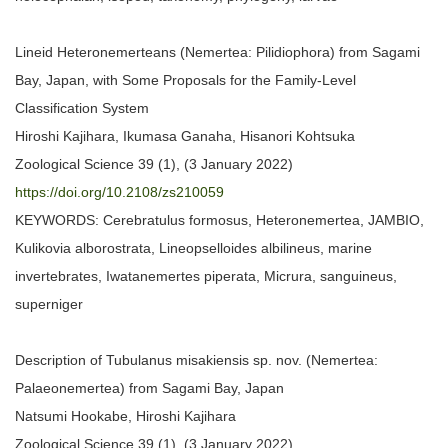
Lineid Heteronemerteans (Nemertea: Pilidiophora) from Sagami
Bay, Japan, with Some Proposals for the Family-Level
Classification System
Hiroshi Kajihara, Ikumasa Ganaha, Hisanori Kohtsuka
Zoological Science 39 (1), (3 January 2022)
https://doi.org/10.2108/zs210059
KEYWORDS: Cerebratulus formosus, Heteronemertea, JAMBIO,
Kulikovia alborostrata, Lineopselloides albilineus, marine
invertebrates, Iwatanemertes piperata, Micrura, sanguineus,
superniger
Description of Tubulanus misakiensis sp. nov. (Nemertea:
Palaeonemertea) from Sagami Bay, Japan
Natsumi Hookabe, Hiroshi Kajihara
Zoological Science 39 (1), (3 January 2022)