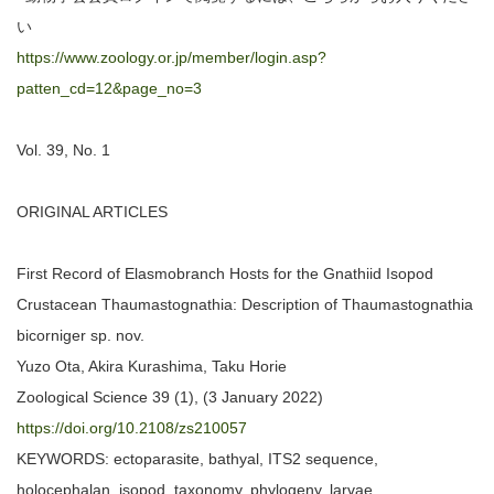
い
https://www.zoology.or.jp/member/login.asp?
patten_cd=12&page_no=3
Vol. 39, No. 1
ORIGINAL ARTICLES
First Record of Elasmobranch Hosts for the Gnathiid Isopod
Crustacean Thaumastognathia: Description of Thaumastognathia
bicorniger sp. nov.
Yuzo Ota, Akira Kurashima, Taku Horie
Zoological Science 39 (1), (3 January 2022)
https://doi.org/10.2108/zs210057
KEYWORDS: ectoparasite, bathyal, ITS2 sequence,
holocephalan, isopod, taxonomy, phylogeny, larvae