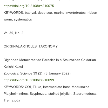
https://doi.org/10.2108/zs210075
KEYWORDS: bathyal, deep sea, marine invertebrates, ribbon
worm, systematics
Vo. 39, No. 2
ORIGINAL ARTICLES: TAXONOMY
Digenean Metacercariae Parasitic in a Staurozoan Cnidarian
Keiichi Kakui
Zoological Science 39 (2), (3 January 2022)
https://doi.org/10.2108/zs210099
KEYWORDS: COI, Fluke, intermediate host, Medusozoa,
Platyhelminthes, Scyphozoa, stalked jellyfish, Stauromedusa,
Trematoda