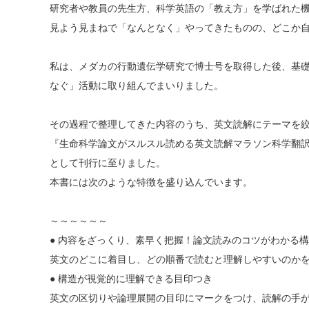
研究者や教員の先生方、科学英語の「教え方」を学ばれた
見よう見まねで「なんとなく」やってきたものの、どこか
私は、メダカの行動遺伝学研究で博士号を取得した後、基
なぐ」活動に取り組んでまいりました。
その過程で整理してきた内容のうち、英文読解にテーマを
『生命科学論文がスルスル読める英文読解マラソン科学翻
として刊行に至りました。
本書には次のような特徴を盛り込んでいます。
～～～～～～
● 内容をざっくり、素早く把握！論文読みのコツがわかる
英文のどこに着目し、どの順番で読むと理解しやすいのか
● 構造が視覚的に理解できる目印つき
英文の区切りや論理展開の目印にマークをつけ、読解の手