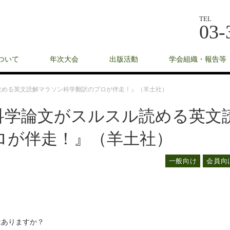
TEL
03-
ついて
年次大会
出版活動
学会組織・報告等
読める英文読解マラソン科学翻訳のプロが伴走！』（羊土社）
科学論文がスルスル読める英文
ロが伴走！』（羊土社）
一般向け
会員向
はありま
すか？