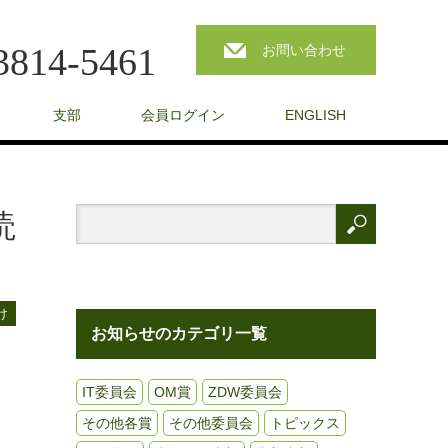
3814-5461
お問い合わせ
支部
会員ログイン
ENGLISH
読
け
お知らせのカテゴリ一覧
IT委員会
OM賞
ZDW委員会
その他各賞
その他委員会
トピックス