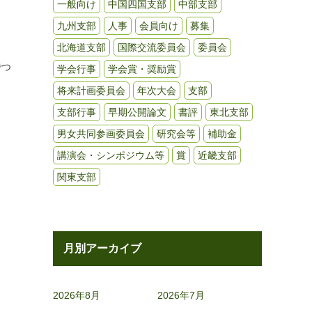
一般向け
中国四国支部
中部支部
九州支部
人事
会員向け
募集
北海道支部
国際交流委員会
委員会
でつ
学会行事
学会賞・奨励賞
将来計画委員会
年次大会
支部
支部行事
早期公開論文
書評
東北支部
男女共同参画委員会
研究会等
補助金
講演会・シンポジウム等
賞
近畿支部
関東支部
月別アーカイブ
2026年8月
2026年7月