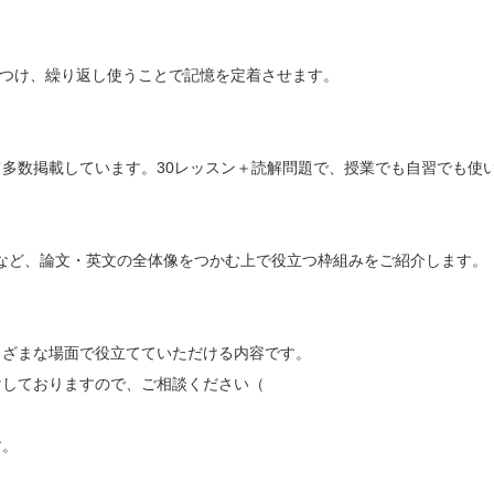
びつ
け、繰り返し使うことで記憶を定着させます。
て多数掲
載しています。30レッスン＋読解問題で、授業でも自習でも使
造など、論文・英文の全体像をつかむ上で役立つ枠組み
をご紹介します。
まざまな
場面で役立てていただける内容です。
けしてお
りますので、ご相談ください（
す。