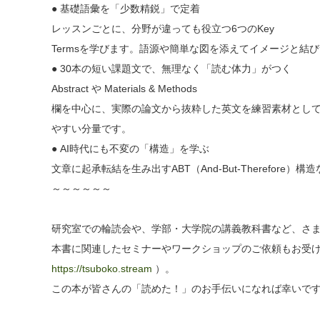
● 基礎語彙を「少数精鋭」で定着
レッスンごとに、分野が違っても役立つ6つのKey
Termsを学びます。語源や簡単な図を添えてイメージと結
● 30本の短い課題文で、無理なく「読む体力」がつく
Abstract や Materials & Methods
欄を中心に、実際の論文から抜粋した英文を練習素材とし
やすい分量です。
● AI時代にも不変の「構造」を学ぶ
文章に起承転結を生み出すABT（And-But-Theref
ore）構
～～～～～～
研究室での輪読会や、学部・大学院の講義教科書など、さ
本書に関連したセミナーやワークショップのご依頼もお受
https://tsuboko.stream
）。
この本が皆さんの「読めた！」のお手伝いになれば幸いで