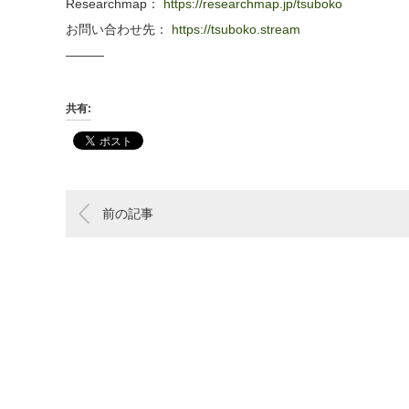
Researchmap：
https://researchmap.jp/tsuboko
お問い合わせ先：
https://tsuboko.stream
―――
共有:
前の記事