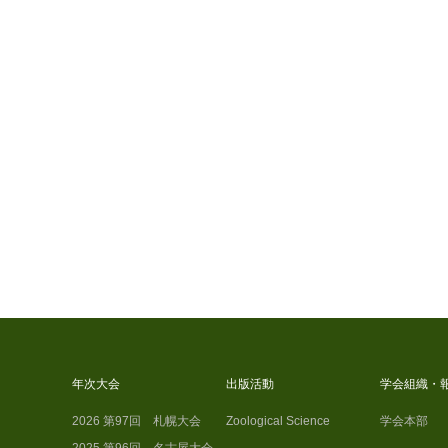
年次大会
出版活動
学会組織・
2026 第97回 札幌大会
Zoological Science
学会本部
2025 第96回 名古屋大会