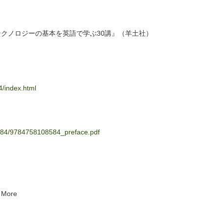
テクノロ
ジーの基本を英語で学ぶ30講』（羊土社）
4/
index.html
584/97847581085
84_preface.pdf
d More