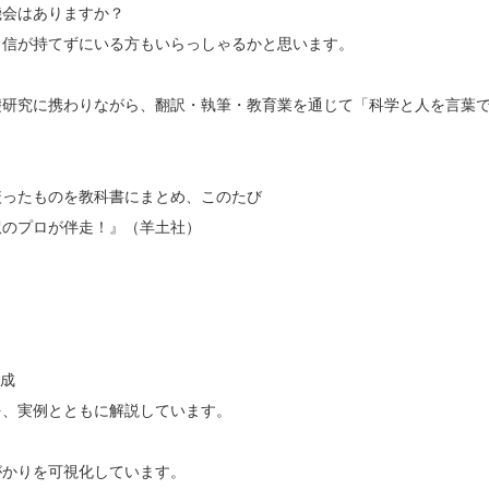
機会はあ
りますか？
自信が持
てずにいる方もいらっしゃるかと思います。
礎研究に
携わりながら、翻訳・執筆・教育業を通じて「科学と人を言葉
絞ったも
のを教科書にまとめ、このたび
訳のプロが伴走！』（羊土社）
構成
を、実例
とともに解説しています。
がかりを
可視化しています。