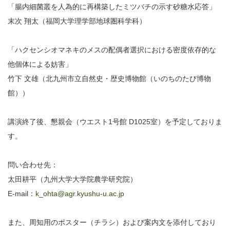
「腸内細菌叢を人為的に再構築したミツバチの示す砂糖水応答」
末次 翔太（福岡大学理学部地球圏科学科）
「ハクセンシオマネキのメスの配偶者選択における密度依存的な
他個体による妨害」
竹下 文雄（北九州市立自然史・歴史博物館（いのちのたび博物
館））
講演終了後、懇親会（ウエスト1号館 D1025室）を予定しておりま
す。
問い合わせ先：
太田耕平（九州大学大学院農学研究院）
E-mail：
k_ohta@agr.kyushu-u.ac.jp
また、周知用のポスター（チラシ）および案内文を添付しており