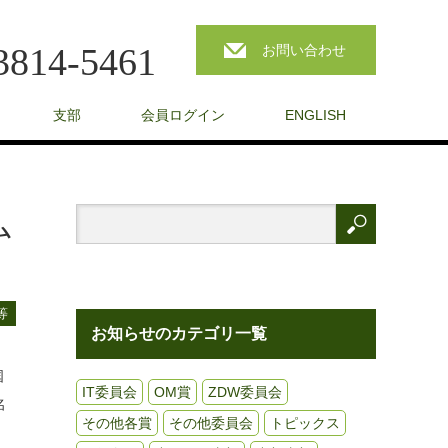
3814-5461
お問い合わせ
支部
会員ログイン
ENGLISH
ム
等
お知らせのカテゴリ一覧
国
IT委員会
OM賞
ZDW委員会
名
その他各賞
その他委員会
トピックス